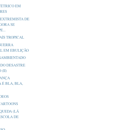
TÉTRICO EM
IRES
EXTREMISTA DE
GORA SE
...
AÍS TROPICAL
 GUERRA
L EM EBULIÇÃO
ESAMBIENTADO
 DO DESASTRE
(II)
DANÇA
 É BLA, BLA,
ÍDEOS
CARTOONS
QUEDA (LÁ
ESCOLA DE
O...