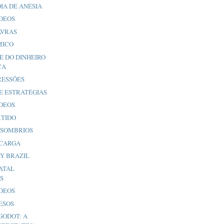
IA DE ANÉSIA
ÍDEOS
AVRAS
MICO
 E DO DINHEIRO
CA
RESSÕES
E ESTRATÉGIAS
ÍDEOS
RTIDO
 SOMBRIOS
 CARGA
AY BRAZIL
ATAL
S
ÍDEOS
ESOS
GODOT: A