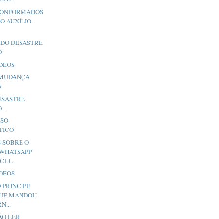
CONFORMADOS
O AUXÍLIO-
 DO DESASTRE
O
ÍDEOS
 MUDANÇA
A
ESASTRE
...
ASO
TICO
S SOBRE O
WHATSAPP
LI...
ÍDEOS
 PRÍNCIPE
QUE MANDOU
N...
ÃO LER