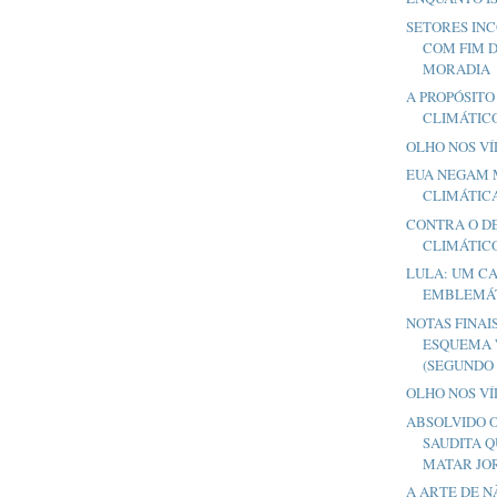
SETORES IN
COM FIM D
MORADIA
A PROPÓSITO
CLIMÁTIC
OLHO NOS V
EUA NEGAM
CLIMÁTIC
CONTRA O D
CLIMÁTICO
LULA: UM C
EMBLEMÁ
NOTAS FINAI
ESQUEMA 
(SEGUNDO C
OLHO NOS V
ABSOLVIDO O
SAUDITA 
MATAR JOR
A ARTE DE N