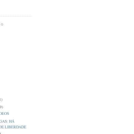
OG
1)
9)
ÍDEOS
GAS: HÁ
DE LIBERDADE
A