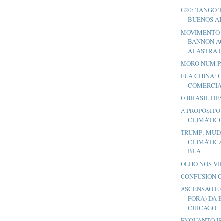
G20: TANGO 
BUENOS A
MOVIMENTO 
BANNON A
ALASTRA PE
MORO NUM P
EUA CHINA:
COMERCIA
O BRASIL D
A PROPÓSITO
CLIMÁTICO 
TRUMP: MU
CLIMÁTICA
BLA
OLHO NOS V
CONFUSION 
ASCENSÃO E 
FORA) DA 
CHICAGO
ENQUANTO ISS