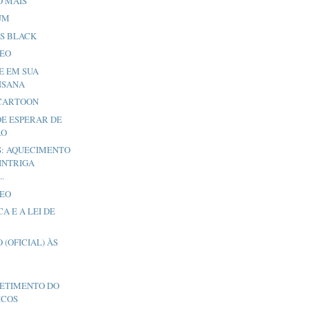
O MAIS
UM
S BLACK
DEO
E EM SUA
NSANA
CARTOON
DE ESPERAR DE
RO
S: AQUECIMENTO
INTRIGA
.
DEO
A E A LEI DE
 (OFICIAL) ÀS
ETIMENTO DO
ICOS