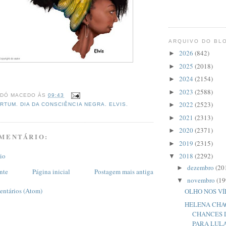
ARQUIVO DO BL
2026
(842)
►
2025
(2018)
►
2024
(2154)
►
2023
(2588)
►
DÓ MACEDO
ÀS
09:43
2022
(2523)
►
RTUM. DIA DA CONSCIÊNCIA NEGRA. ELVIS.
2021
(2313)
►
2020
(2371)
►
MENTÁRIO:
2019
(2315)
►
io
2018
(2292)
▼
dezembro
(20
►
nte
Página inicial
Postagem mais antiga
novembro
(19
▼
entários (Atom)
OLHO NOS V
HELENA CHA
CHANCES 
PARA LUL