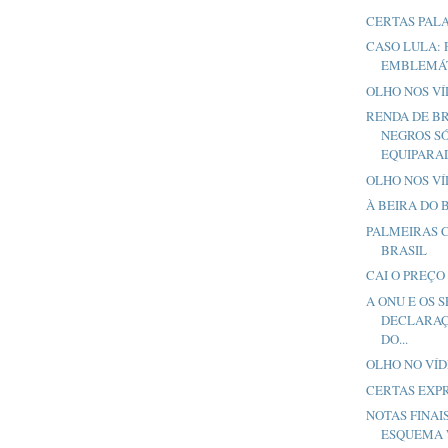
CERTAS PAL
CASO LULA: 
EMBLEMÁ
OLHO NOS V
RENDA DE B
NEGROS SÓ
EQUIPARADA
OLHO NOS V
À BEIRA DO 
PALMEIRAS 
BRASIL
CAI O PREÇO
A ONU E OS 
DECLARAÇ
DO...
OLHO NO VÍ
CERTAS EXP
NOTAS FINAI
ESQUEMA 