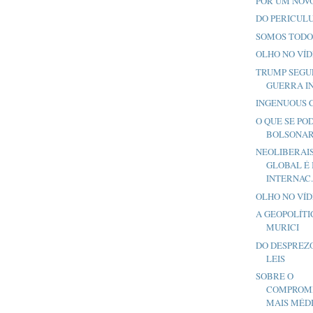
POR UM NOV
DO PERICUL
SOMOS TODO
OLHO NO VÍ
TRUMP SEGU
GUERRA I
INGENUOUS 
O QUE SE PO
BOLSONA
NEOLIBERAI
GLOBAL É 
INTERNAC..
OLHO NO VÍ
A GEOPOLÍTIC
MURICI
DO DESPREZO
LEIS
SOBRE O
COMPROM
MAIS MÉD