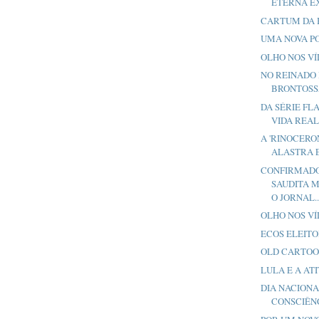
ETERNA E
CARTUM DA 
UMA NOVA P
OLHO NOS V
NO REINADO
BRONTOSS
DA SÉRIE FL
VIDA REA
A 'RINOCERO
ALASTRA 
CONFIRMADO
SAUDITA 
O JORNAL..
OLHO NOS V
ECOS ELEITO
OLD CARTO
LULA E A AT
DIA NACIONA
CONSCIÊN