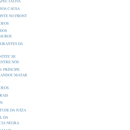
XPECTATIVA
BOA CAUSA
ONTE NO FRONT
ÍDEOS
 DOS
AUROS
AGRANTES DA
L
NTITE' SE
ENTRE NÓS
: PRÍNCIPE
MANDOU MATAR
.
ÍDEOS
RAIS
ON
ITUDE DA JUÍZA
L DA
CIA NEGRA