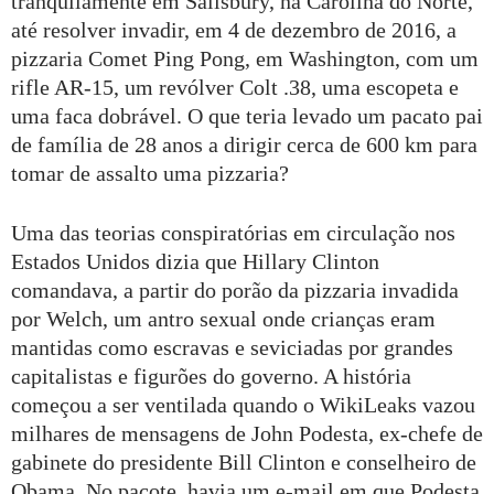
tranquilamente em Salisbury, na Carolina do Norte,
até resolver invadir, em 4 de dezembro de 2016, a
pizzaria Comet Ping Pong, em Washington, com um
rifle AR-15, um revólver Colt .38, uma escopeta e
uma faca dobrável. O que teria levado um pacato pai
de família de 28 anos a dirigir cerca de 600 km para
tomar de assalto uma pizzaria?
Uma das teorias conspiratórias em circulação nos
Estados Unidos dizia que Hillary Clinton
comandava, a partir do porão da pizzaria invadida
por Welch, um antro sexual onde crianças eram
mantidas como escravas e seviciadas por grandes
capitalistas e figurões do governo. A história
começou a ser ventilada quando o WikiLeaks vazou
milhares de mensagens de John Podesta, ex-chefe de
gabinete do presidente Bill Clinton e conselheiro de
Obama. No pacote, havia um e-mail em que Podesta