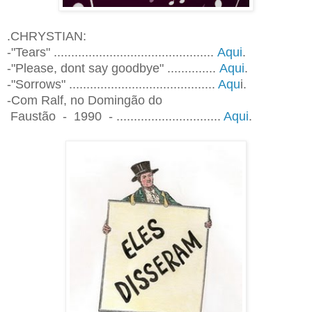
.CHRYSTIAN:
-"Tears" ..............................................
Aqui
.
-"Please, dont say goodbye" ..............
Aqui
.
-"Sorrows" ..........................................
Aqu
i.
-Com Ralf, no Domingão do
Faustão - 1990 - ..............................
Aqui
.